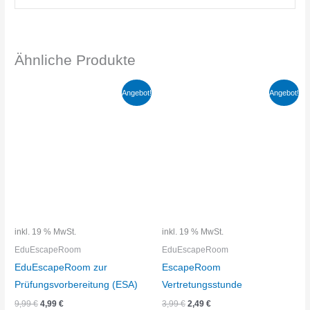
Ähnliche Produkte
Angebot!
Angebot!
inkl. 19 % MwSt.
inkl. 19 % MwSt.
EduEscapeRoom
EduEscapeRoom
EduEscapeRoom zur
EscapeRoom
Prüfungsvorbereitung (ESA)
Vertretungsstunde
Ursprünglicher
Aktueller
Ursprünglicher
Aktueller
9,99
€
4,99
€
3,99
€
2,49
€