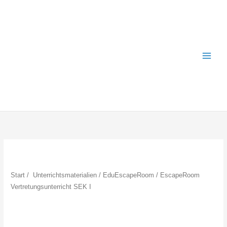
Zum
Inhalt
springen
Start
/
Unterrichtsmaterialien
/
EduEscapeRoom
/ EscapeRoom
Vertretungsunterricht SEK I