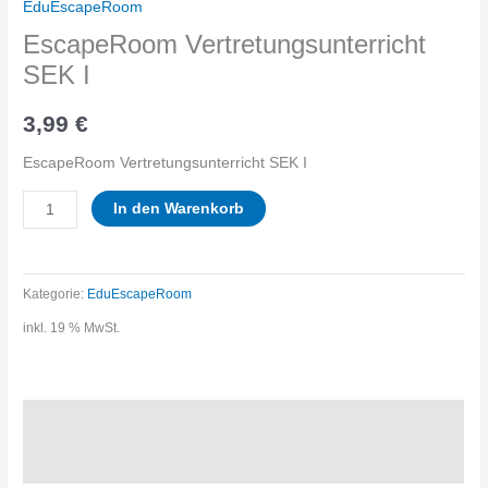
EduEscapeRoom
EscapeRoom Vertretungsunterricht
SEK I
3,99
€
EscapeRoom Vertretungsunterricht SEK I
EscapeRoom
In den Warenkorb
Vertretungsunterricht
SEK
Kategorie:
EduEscapeRoom
I
inkl. 19 % MwSt.
Menge
Beschreibung
Rezensionen (0)