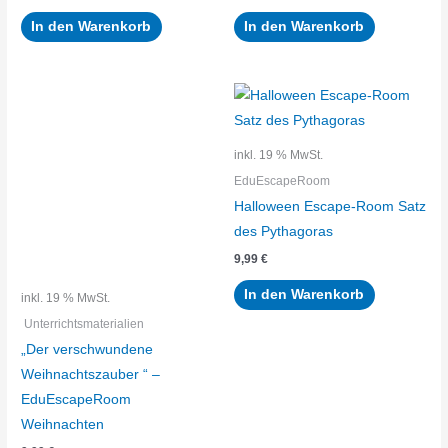
Preis
Preis
Preis
Preis
war:
ist:
war:
ist:
In den Warenkorb
In den Warenkorb
9,99 €
4,99 €.
3,99 €
2,49 €.
inkl. 19 % MwSt.
EduEscapeRoom
Halloween Escape-Room Satz
des Pythagoras
9,99
€
In den Warenkorb
inkl. 19 % MwSt.
Unterrichtsmaterialien
„Der verschwundene
Weihnachtszauber “ –
EduEscapeRoom
Weihnachten