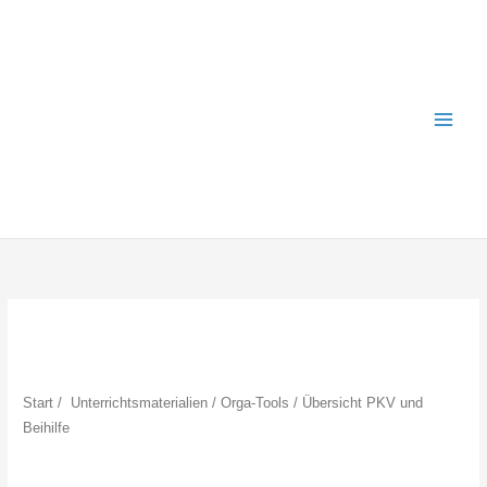
Zum
Inhalt
springen
Start
/
Unterrichtsmaterialien
/
Orga-Tools
/ Übersicht PKV und
Beihilfe