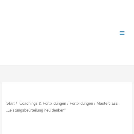
Zum
Inhalt
springen
Start
/
Coachings & Fortbildungen
/
Fortbildungen
/ Masterclass
„Leistungsbeurteilung neu denken“